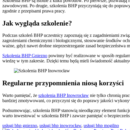
Szkolenia BHP są istotne z kilku powodów. Po pierwsze, pozwalają 
zawodowymi. Po drugie, szkolenia BHP przyczyniają się do poprawy e
zgodnie z przepisami prawa pracy.
Jak wygląda szkolenie?
Podczas szkoleń BHP uczestnicy zapoznają się z zagadnieniami związ
zagrożeniami chemicznymi i biologicznymi, stosowanie środków ochr
ważne, gdyż nawet drobne nieprzestrzeganie zasad bezpieczeństwa
Szkolenia BHP Gniezno
powinny być realizowane w sposób regularny
wiedzę w tym zakresie. Dzięki temu będą mieli świadomość aktualny
Regularne przypomnienia niosą korzyści
Warto pamiętać, że
szkolenia BHP Inowrocław
nie tylko chronią pra
bardziej zmotywowani, co przyczyni się do poprawy jakości wykonyw
Podsumowując, szkolenia BHP stanowią nieodłączny element funkcjon
warto inwestować w szkolenia BHP i zawsze pamiętać o bezpieczeńs
usługi bhp gniezno
,
usługi bhp inowrocław
,
usługi bhp mogilno