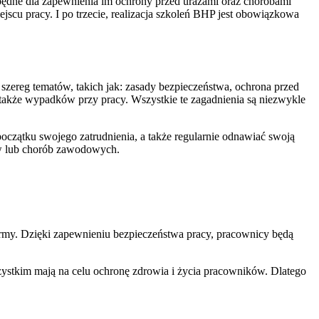
zbędne dla zapewnienia im ochrony przed urazami oraz chorobami
scu pracy. I po trzecie, realizacja szkoleń BHP jest obowiązkowa
szereg tematów, takich jak: zasady bezpieczeństwa, ochrona przed
także wypadków przy pracy. Wszystkie te zagadnienia są niezwykle
oczątku swojego zatrudnienia, a także regularnie odnawiać swoją
ów lub chorób zawodowych.
irmy. Dzięki zapewnieniu bezpieczeństwa pracy, pracownicy będą
zystkim mają na celu ochronę zdrowia i życia pracowników. Dlatego