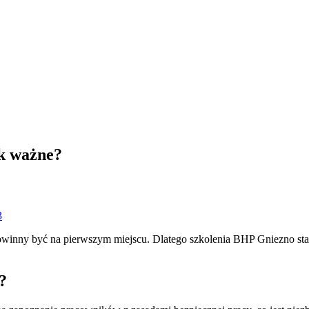
ak ważne?
3
e powinny być na pierwszym miejscu. Dlatego szkolenia BHP Gniezno s
?