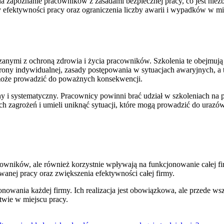
na zapoznanie pracowników z zasadami bezpiecznej pracy, co jest nie
fektywności pracy oraz ograniczenia liczby awarii i wypadków w miej
anymi z ochroną zdrowia i życia pracowników. Szkolenia te obejmują 
ony indywidualnej, zasady postępowania w sytuacjach awaryjnych, a 
 może prowadzić do poważnych konsekwencji.
 i systematyczny. Pracownicy powinni brać udział w szkoleniach na p
ch zagrożeń i umieli uniknąć sytuacji, które mogą prowadzić do uraz
cowników, ale również korzystnie wpływają na funkcjonowanie całej f
anej pracy oraz zwiększenia efektywności całej firmy.
owania każdej firmy. Ich realizacja jest obowiązkowa, ale przede ws
twie w miejscu pracy.