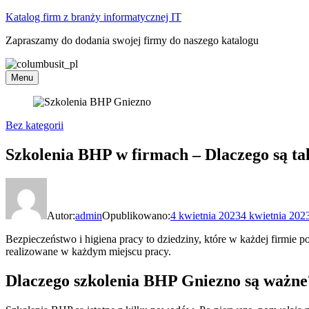
Skip
Katalog firm z branży informatycznej IT
to
Zapraszamy do dodania swojej firmy do naszego katalogu
content
Menu
Bez kategorii
Szkolenia BHP w firmach – Dlaczego są t
Autor:
admin
Opublikowano:
4 kwietnia 2023
4 kwietnia 202
Bezpieczeństwo i higiena pracy to dziedziny, które w każdej firmi
realizowane w każdym miejscu pracy.
Dlaczego szkolenia BHP Gniezno są ważne