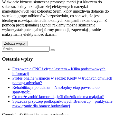
W świecie biznesu skuteczna promocja marki jest kluczem do
sukcesu. Jednym z najbardziej efektywnych narzędzi
marketingowych jest kolportaż Śrem, który umożliwia dotarcie do
szerokiej grupy odbiorców bezpośrednio, co sprawia, że jest
idealnym rozwiązaniem dla lokalnych kampanii reklamowych. Z
pomocą profesjonalnej agencji reklamy można skutecznie
wykorzystać potencjał tej formy promocji, zapewniając sobie
maksymalną efektywność działań.
"Kolportaż
Zobacz więcej
–
Szukaj:
skuteczna
forma
Ostatnie wpisy
promocji
z
Frezowanie CNC i cięcie laserem – Kilka podstawowych
pomocą
informacji
agencji
Profesjonalne wsparcie w sądzie: Kiedy w trudnych chwilach
reklamy"
pomaga adwokat?
Rehabilitacja po udarze – Niezbędny etap powrotu do
sprawności
Co może zrobić komornik, jeśli dłużnik nie ma majątku?
Sprzedaż przyczep podkoparkowych Brenderup – praktyczne
rozwiązanie dla branży budowlanej
Copyright © Wszelkie prawa zastrzeżone