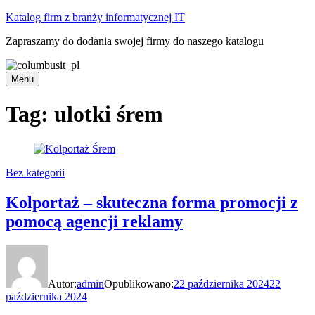
Skip
Katalog firm z branży informatycznej IT
to
Zapraszamy do dodania swojej firmy do naszego katalogu
content
Menu
Tag:
ulotki śrem
Bez kategorii
Kolportaż – skuteczna forma promocji z
pomocą agencji reklamy
Autor:
admin
Opublikowano:
22 października 2024
22
października 2024