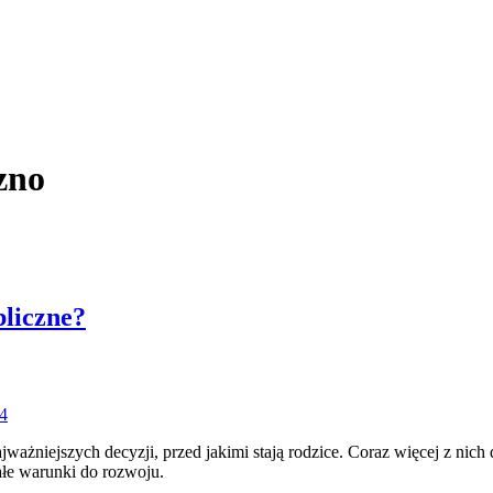
zno
bliczne?
24
żniejszych decyzji, przed jakimi stają rodzice. Coraz więcej z nich de
łe warunki do rozwoju.