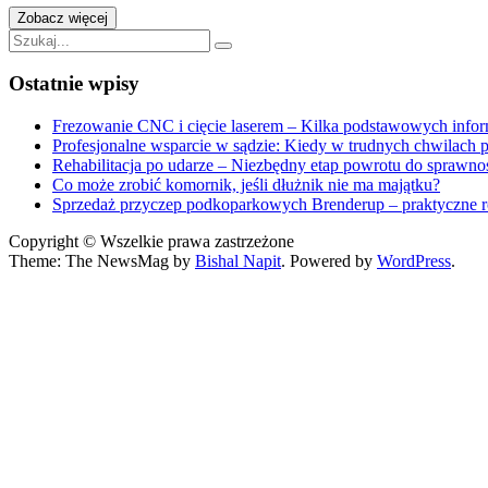
"Dlaczego
Zobacz więcej
warto
Szukaj:
wybrać
przedszkola
Ostatnie wpisy
niepubliczne?"
Frezowanie CNC i cięcie laserem – Kilka podstawowych infor
Profesjonalne wsparcie w sądzie: Kiedy w trudnych chwilach
Rehabilitacja po udarze – Niezbędny etap powrotu do sprawno
Co może zrobić komornik, jeśli dłużnik nie ma majątku?
Sprzedaż przyczep podkoparkowych Brenderup – praktyczne r
Copyright © Wszelkie prawa zastrzeżone
Theme: The NewsMag by
Bishal Napit
. Powered by
WordPress
.