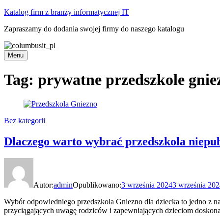
Skip
Katalog firm z branży informatycznej IT
to
Zapraszamy do dodania swojej firmy do naszego katalogu
content
Menu
Tag:
prywatne przedszkole gnie
Bez kategorii
Dlaczego warto wybrać przedszkola niepu
Autor:
admin
Opublikowano:
3 września 2024
3 września 20
Wybór odpowiedniego przedszkola Gniezno dla dziecka to jedno z najwa
przyciągających uwagę rodziców i zapewniających dzieciom doskona