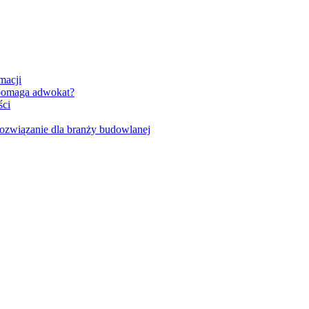
macji
 pomaga adwokat?
ści
ozwiązanie dla branży budowlanej