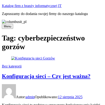
Skip
Katalog firm z branży informatycznej IT
to
Zapraszamy do dodania swojej firmy do naszego katalogu
content
Menu
Tag:
cyberbezpieczeństwo
gorzów
Bez kategorii
Konfiguracja sieci – Czy jest ważna?
Autor:
admin
Opublikowano:
12 sierpnia 2025
Konfiguracja sieci to podstawa sprawnego funkcjonowania każdej