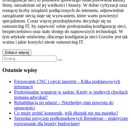
firmy, niezależnie od jej wielkości i branży. W dobie cyfryzacji oraz
rosnącej liczby urządzeń podłączonych do internetu, odpowiednie
zarządzanie siecią staje się wyzwaniem, które warto powierzyć
specjalistom. Coraz więcej przedsiębiorstw decyduje się na
outsourcing IT, by zapewnić sobie profesjonalną konfigurację sieci,
bezpieczeństwo oraz stały dostęp do najnowszych technologii. W
tym artykule omówimy, dlaczego konfiguracja sieci Gorzów jest tak
ważna i jakie korzyści niesie outsourcing IT.
"Konfiguracja
Zobacz więcej
sieci
Szukaj:
–
Czy
Ostatnie wpisy
jest
ważna?"
Frezowanie CNC i cięcie laserem – Kilka podstawowych
informacji
Profesjonalne wsparcie w sądzie: Kiedy w trudnych chwilach
pomaga adwokat?
Rehabilitacja po udarze – Niezbędny etap powrotu do
sprawności
Co może zrobić komornik, jeśli dłużnik nie ma majątku?
Sprzedaż przyczep podkoparkowych Brenderup – praktyczne
rozwiązanie dla branży budowlanej